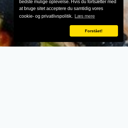
bedste mulige oplevelse. Hvis du fortsætter med
at bruge sitet acceptere du samtidig vores
cookie- og privatlivspolitik.
Læs mere
Forstået!
VELKOMMEN TIL
Pizza Glesborg
- Når vi laver mad til vores kunder, lægger vi
vægt på kvalitet, service og renlighed.
- Stort udvalg i lækre oplevelser for ganen.
- Udsøgte råvarer og en nænsom stræben
efter det perfekte sikrer en oplevelse udover
det sædvanglige.